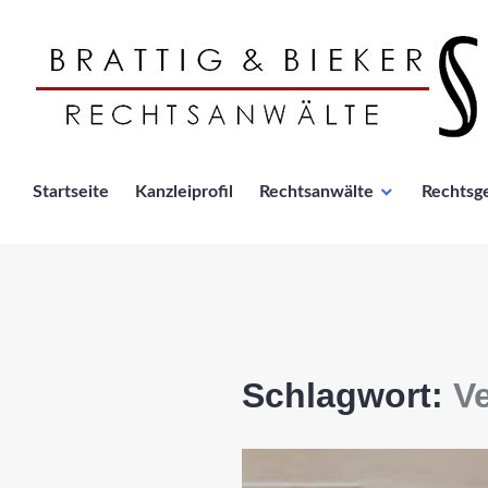
Zum
Inhalt
springen
Rechtsanwälte Brattig und Bieker, 
Startseite
Kanzleiprofil
Rechtsanwälte
Rechtsg
Schlagwort:
Ve