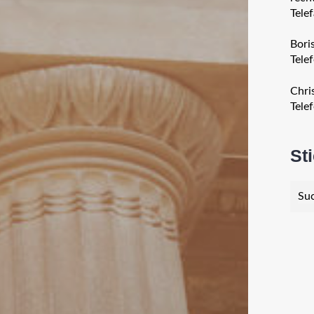
Tele
Boris
Tele
Chri
Tele
St
Such
nach