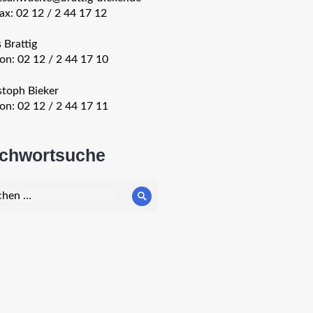
fax: 02 12 / 2 44 17 12
 Brattig
fon:
02 12 / 2 44 17 10
stoph Bieker
fon:
02 12 / 2 44 17 11
ichwortsuche
e
Suche
: