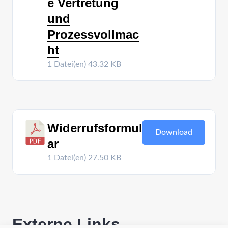
e Vertretung
und
Prozessvollmac
ht
1 Datei(en)
43.32 KB
Widerrufsformul
Download
ar
1 Datei(en)
27.50 KB
Externe Links