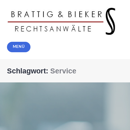
Zum
Inhalt
springen
Rechtsanwälte Brattig und Bieker,
MENÜ
Solingen
Schlagwort:
Service