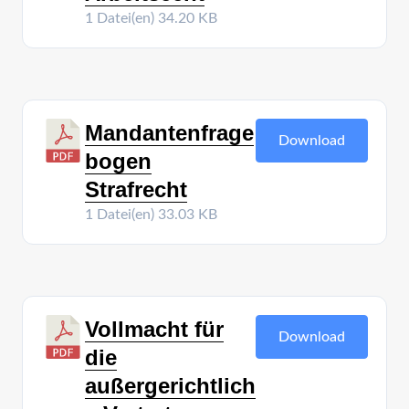
1 Datei(en)
34.20 KB
Mandantenfrage
Download
bogen
Strafrecht
1 Datei(en)
33.03 KB
Vollmacht für
Download
die
außergerichtlich