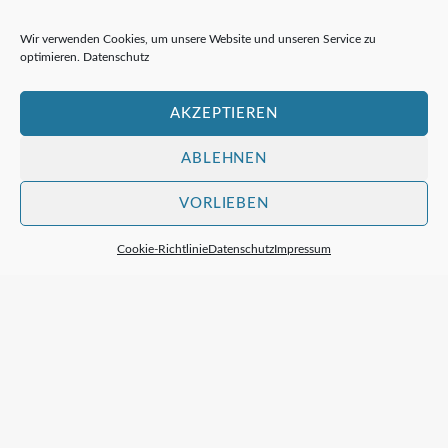
Wir verwenden Cookies, um unsere Website und unseren Service zu
Formulare der NRW Justiz
optimieren.
Datenschutz
Prozesskostenhilfe NRW Justiz
AKZEPTIEREN
ABLEHNEN
VORLIEBEN
Cookie-Richtlinie
Datenschutz
Impressum
Rechtsanwälte Brattig & Bieker GbR
Neuenhofer Str. 42 – 44
42657 Solingen
rechtsanwaelte@brattig-bieker.de
Telefax: 02 12 / 2 44 17 12
Boris Brattig