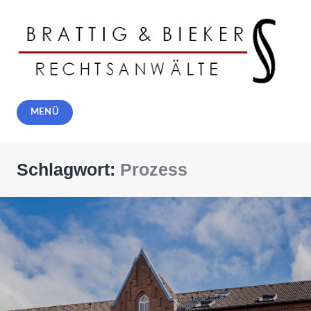
Zum
Inhalt
springen
Rechtsanwälte Brattig und Bieker,
MENÜ
Solingen
Schlagwort:
Prozess