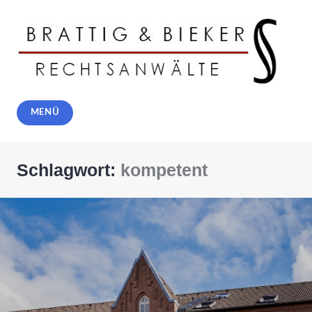
Zum
Inhalt
springen
Rechtsanwälte Brattig und Bieker,
MENÜ
Solingen
Schlagwort:
kompetent