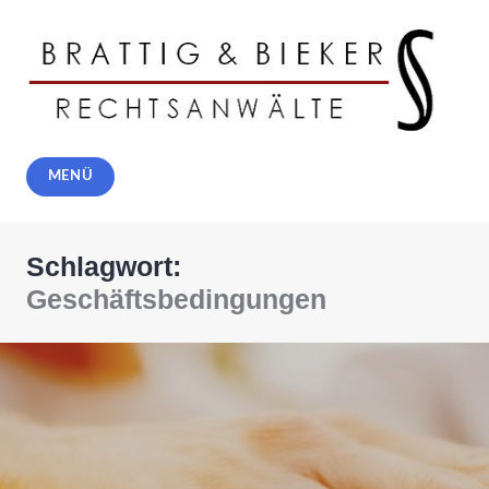
Zum
Inhalt
springen
Rechtsanwälte Brattig und Bieker,
MENÜ
Solingen
Schlagwort:
Geschäftsbedingungen