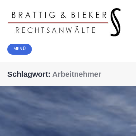
Zum
Inhalt
springen
Rechtsanwälte Brattig und Bieker,
MENÜ
Solingen
Schlagwort:
Arbeitnehmer