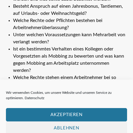
Besteht Anspruch auf einen Jahresbonus, Tantiemen,
auf Urlaubs- oder Weihnachtsgeld?
Welche Rechte oder Pflichten bestehen bei
Arbeitnehmerüberlassung?
Unter welchen Voraussetzungen kann Mehrarbeit von
verlangt werden?
Ist ein bestimmtes Verhalten eines Kollegen oder
Vorgesetzten als Mobbing zu bewerten und was kann
gegen Mobbing am Arbeitsplatz unternommen
werden?
Welche Rechte stehen einem Arbeitnehmer bei so
genannter Scheinselbstständigkeit zu?
Welche Haftungsrisiken bestehen für Arbeitgeber bei
Wir verwenden Cookies, um unsere Website und unseren Service zu
optimieren.
Datenschutz
drohender Scheinselbständigkeit z. B. eines freien
Mitarbeiters oder Subunternehmers?
Unter welchen Voraussetzungen wird von der Agentur
AKZEPTIEREN
für Arbeit hinsichtlich der Zahlung von
Arbeitslosengeld I eine Sperrfrist verhängt?
ABLEHNEN